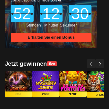
Das Angebot gilt für neue Spieler:
52
12
28
Stunden
Minuten
Sekunden
Erhalten Sie einen Bonus
Jetzt gewinnen
89€
260€
370€
313€