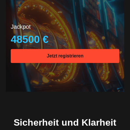
Jackpot
48500 €
Jetzt registrieren
Sicherheit und Klarheit