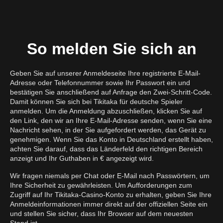
So melden Sie sich an
Geben Sie auf unserer Anmeldeseite Ihre registrierte E-Mail-
Adresse oder Telefonnummer sowie Ihr Passwort ein und
bestätigen Sie anschließend auf Anfrage den Zwei-Schritt-Code.
Damit können Sie sich bei Tikitaka für deutsche Spieler
anmelden. Um die Anmeldung abzuschließen, klicken Sie auf
den Link, den wir an Ihre E-Mail-Adresse senden, wenn Sie eine
Nachricht sehen, in der Sie aufgefordert werden, das Gerät zu
genehmigen. Wenn Sie das Konto in Deutschland erstellt haben,
achten Sie darauf, dass das Länderfeld den richtigen Bereich
anzeigt und Ihr Guthaben in € angezeigt wird.
Wir fragen niemals per Chat oder E-Mail nach Passwörtern, um
Ihre Sicherheit zu gewährleisten. Um Aufforderungen zum
Zugriff auf Ihr Tikitaka-Casino-Konto zu erhalten, geben Sie Ihre
Anmeldeinformationen immer direkt auf der offiziellen Seite ein
und stellen Sie sicher, dass Ihr Browser auf dem neuesten