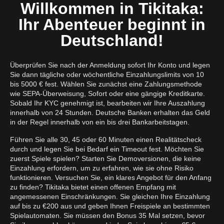
Willkommen in Tikitaka:
Ihr Abenteuer beginnt in
Deutschland!
Überprüfen Sie nach der Anmeldung sofort Ihr Konto und legen
Sie dann tägliche oder wöchentliche Einzahlungslimits von 10
bis 5000 € fest. Wählen Sie zunächst eine Zahlungsmethode
wie SEPA-Überweisung, Sofort oder eine gängige Kreditkarte.
Sobald Ihr KYC genehmigt ist, bearbeiten wir Ihre Auszahlung
innerhalb von 24 Stunden. Deutsche Banken erhalten das Geld
in der Regel innerhalb von ein bis drei Bankarbeitstagen.
Führen Sie alle 30, 45 oder 60 Minuten einen Realitätscheck
durch und legen Sie bei Bedarf ein Timeout fest. Möchten Sie
zuerst Spiele spielen? Starten Sie Demoversionen, die keine
Einzahlung erfordern, um zu erfahren, wie sie ohne Risiko
funktionieren. Versuchen Sie, ein klares Angebot für den Anfang
zu finden? Tikitaka bietet einen offenen Empfang mit
angemessenen Einschränkungen. Sie gleichen Ihre Einzahlung
auf bis zu €200 aus und geben Ihnen Freispiele an bestimmten
Spielautomaten. Sie müssen den Bonus 35 Mal setzen, bevor