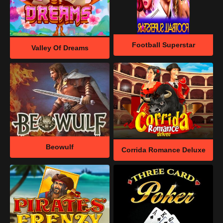
Spiele
Bonusspiel: Freispiele, Cashback und Turniere
Freispiele: Schnelles Preis-Leistungs-Verhältnis mit
klaren Regeln
Reel Spinner
Valley Of Dreams
Wöchentlicher Cashback
Turniere: Bestenlistenspiel jedes Wochenende
Fair Play und Kontrolle
So erhalten und verwenden Sie Promo-Codes
Mobile App
Beowulf
VIP-Programm
Corrida Romance Deluxe
Sichere Zahlungen und Spielerschutz
Wie wir Ihr Geld und Ihre Informationen sicher
aufbewahren
Verantwortungsvolles Spielen