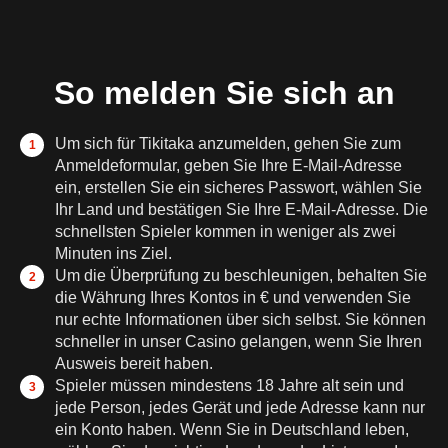
So melden Sie sich an
Um sich für Tikitaka anzumelden, gehen Sie zum
Anmeldeformular, geben Sie Ihre E-Mail-Adresse
ein, erstellen Sie ein sicheres Passwort, wählen Sie
Ihr Land und bestätigen Sie Ihre E-Mail-Adresse. Die
schnellsten Spieler kommen in weniger als zwei
Minuten ins Ziel.
Um die Überprüfung zu beschleunigen, behalten Sie
die Währung Ihres Kontos in € und verwenden Sie
nur echte Informationen über sich selbst. Sie können
schneller in unser Casino gelangen, wenn Sie Ihren
Ausweis bereit haben.
Spieler müssen mindestens 18 Jahre alt sein und
jede Person, jedes Gerät und jede Adresse kann nur
ein Konto haben. Wenn Sie in Deutschland leben,