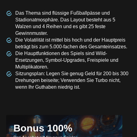
Das Thema sind flüssige Fußballpässe und
Stadionatmosphäre. Das Layout besteht aus 5
Walzen und 4 Reihen und es gibt 25 feste
Gewinnmuster.
Die Volatilität ist mittel bis hoch und der Hauptpreis
beträgt bis zum 5.000-fachen des Gesamteinsatzes.
Die Hauptfunktionen des Spiels sind Wild-
Ersetzungen, Symbol-Upgrades, Freispiele und
Multiplikatoren.
Sitzungsplan: Legen Sie genug Geld für 200 bis 300
Drehungen beiseite; Verwenden Sie Turbo nicht,
wenn Ihr Guthaben niedrig ist.
Bonus 100%