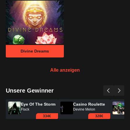
Divine Dreams
Alle anzeigen
Unsere Gewinner
Eye Of The Storm
Casino Roulette
88
Flack
Devine Melon
Ka
334€
328€