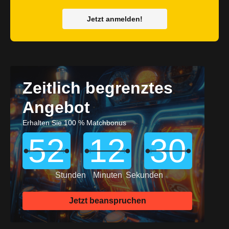
Jetzt anmelden!
Zeitlich begrenztes
Angebot
Erhalten Sie 100 % Matchbonus
52
12
28
Stunden
Minuten
Sekunden
Jetzt beanspruchen