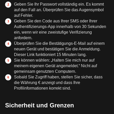
Geben Sie Ihr Passwort vollständig ein. Es kommt
auf den Fall an. Überprüfen Sie das Augensymbol
auf Fehler.
Geben Sie den Code aus Ihrer SMS oder Ihrer
Authentifizierungs-App innerhalb von 30 Sekunden
ein, wenn wir eine zweistufige Verifizierung
anfordern.
Überprüfen Sie die Bestätigungs-E-Mail auf einem
neuen Gerät und bestätigen Sie die Anmeldung.
Dieser Link funktioniert 15 Minuten lang.
Sie können wählen: „Halten Sie mich nur auf
meinem eigenen Gerät angemeldet.“ Nicht auf
gemeinsam genutzten Computern.
Sobald Sie Zugriff haben, stellen Sie sicher, dass
die Währung € anzeigt und dass Ihre
Profilinformationen korrekt sind.
Sicherheit und Grenzen