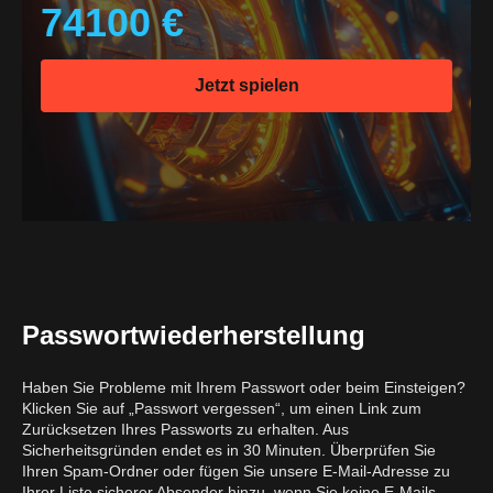
74100 €
Jetzt spielen
Passwortwiederherstellung
Haben Sie Probleme mit Ihrem Passwort oder beim Einsteigen?
Klicken Sie auf „Passwort vergessen“, um einen Link zum
Zurücksetzen Ihres Passworts zu erhalten. Aus
Sicherheitsgründen endet es in 30 Minuten. Überprüfen Sie
Ihren Spam-Ordner oder fügen Sie unsere E-Mail-Adresse zu
Ihrer Liste sicherer Absender hinzu, wenn Sie keine E-Mails