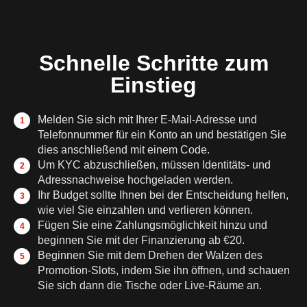
Schnelle Schritte zum
Einstieg
Melden Sie sich mit Ihrer E-Mail-Adresse und
Telefonnummer für ein Konto an und bestätigen Sie
dies anschließend mit einem Code.
Um KYC abzuschließen, müssen Identitäts- und
Adressnachweise hochgeladen werden.
Ihr Budget sollte Ihnen bei der Entscheidung helfen,
wie viel Sie einzahlen und verlieren können.
Fügen Sie eine Zahlungsmöglichkeit hinzu und
beginnen Sie mit der Finanzierung ab €20.
Beginnen Sie mit dem Drehen der Walzen des
Promotion-Slots, indem Sie ihn öffnen, und schauen
Sie sich dann die Tische oder Live-Räume an.