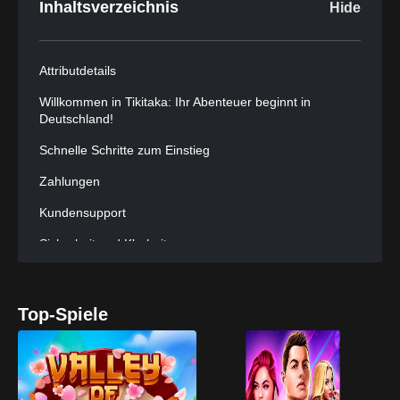
Inhaltsverzeichnis
Hide
Attributdetails
Willkommen in Tikitaka: Ihr Abenteuer beginnt in
Deutschland!
Schnelle Schritte zum Einstieg
Zahlungen
Kundensupport
Sicherheit und Klarheit
So melden Sie sich an
So melden Sie sich an
Top-Spiele
Sicherheit und Grenzen
Passwortwiederherstellung